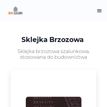
Sklejka Brzozowa
Sklejka brzozowa szalunkowa,
stosowana do budownictwa