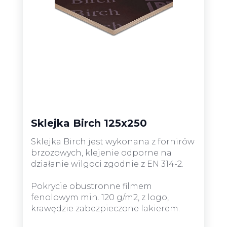
Sklejka Birch 125x250
Sklejka Birch jest wykonana z fornirów
brzozowych, klejenie odporne na
działanie wilgoci zgodnie z EN 314-2.
Pokrycie obustronne filmem
fenolowym min. 120 g/m2, z logo,
krawędzie zabezpieczone lakierem.