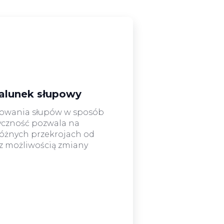
zalunek słupowy
mowania słupów w sposób
yczność pozwala na
óżnych przekrojach od
z możliwością zmiany