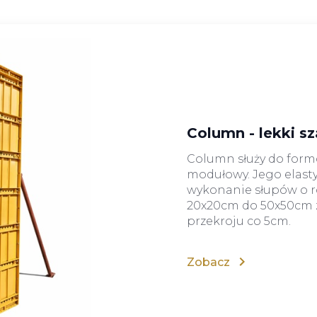
Column - lekki s
Column służy do for
modułowy. Jego elast
wykonanie słupów o r
20x20cm do 50x50cm 
przekroju co 5cm.
Zobacz