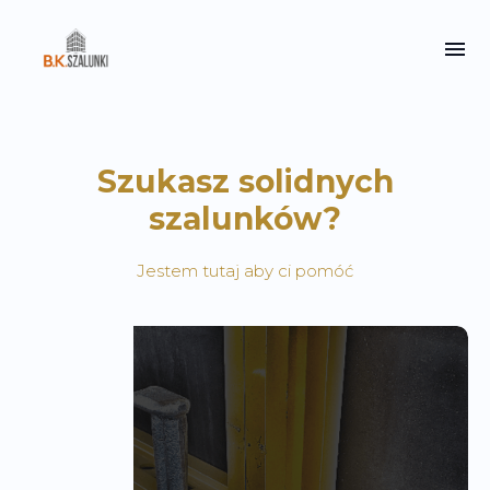
Szukasz solidnych
szalunków?
Jestem tutaj aby ci pomóć